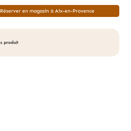
Réserver en magasin à Aix-en-Provence
ls produit
Chargeur de batteries 20V P
À partir de