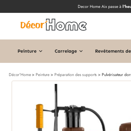
Decor Home Aix passe à
l'he
Peinture
Carrelage
Revêtements de
Décor'Home
>
Peinture
>
Préparation des supports
> Pulvérisateur dor