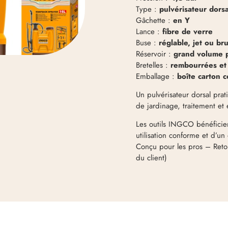
Type :
pulvérisateur dorsa
Gâchette :
en Y
Lance :
fibre de verre
Buse :
réglable, jet ou br
Réservoir :
grand volume 
Bretelles :
rembourrées et 
Emballage :
boîte carton 
Un pulvérisateur dorsal prat
de jardinage, traitement et
Les outils INGCO bénéficien
utilisation conforme et d’un
Conçu pour les pros – Retou
du client)