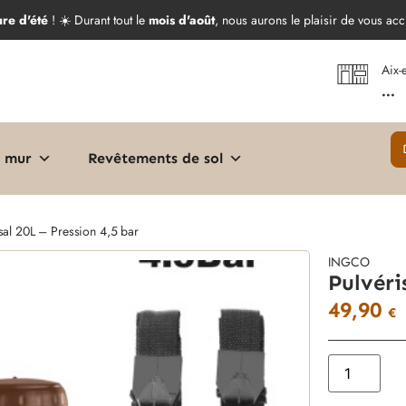
ure d'été
! ☀️ Durant tout le
mois d'août
, nous aurons le plaisir de vous acc
Aix-
...
 mur
Revêtements de sol
sal 20L – Pression 4,5 bar
INGCO
Pulvéri
49,90
€