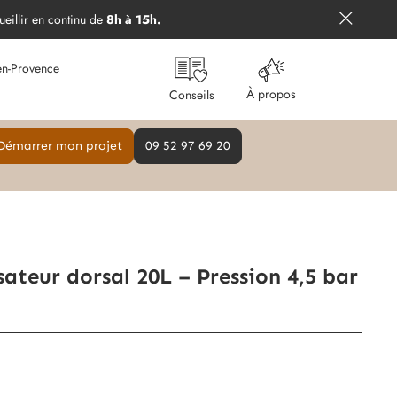
ueillir en continu de
8h à 15h.
en-Provence
À propos
Conseils
Démarrer mon projet
09 52 97 69 20
sateur dorsal 20L – Pression 4,5 bar