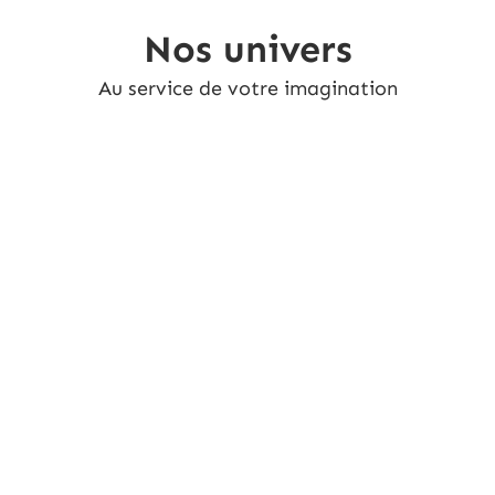
Nos univers
Au service de votre imagination
Peinture
Carrelage
Revêtements
Revêtements
de mur
de sol