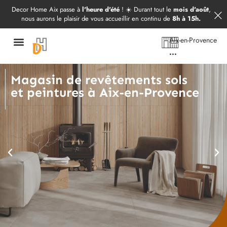
Démarrer mon projet
09 52 97 69 20
Decor Home Aix passe à
l'heure d'été
! ☀️ Durant tout le
mois d'août
,
nous aurons le plaisir de vous accueillir en continu de
8h à 15h.
Aix-en-Provence
...
Magasin de revêtements sols
et peintures à Aix-en-Provence