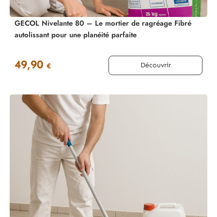
GECOL Nivelante 80 – Le mortier de ragréage Fibré
autolissant pour une planéité parfaite
49,90
Découvrir
€