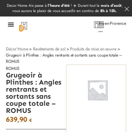
Démarrer mon projet
09 52 97 69 20
Decor Home Aix passe à
l'heure d'été
! ☀️ Durant tout le
mois d'août
,
nous aurons le plaisir de vous accueillir en continu de
8h à 15h.
Aix-en-Provence
...
Décor'Home
>
Revêtements de sol
>
Produits de mise en œuvre
>
Grugeoir à Plinthes : Angles rentrants et sortants sans coupe totale –
ROMUS
ROMUS
Grugeoir à
Plinthes : Angles
rentrants et
sortants sans
coupe totale –
ROMUS
639,90
€