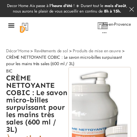
Démarrer mon projet
09 52 97 69 20
Decor Home Aix passe à
l'heure d'été
! ☀️ Durant tout le
mois d'août
,
nous aurons le plaisir de vous accueillir en continu de
8h à 15h.
Aix-en-Provence
...
Décor'Home
>
Revêtements de sol
>
Produits de mise en œuvre
>
CRÈME NETTOYANTE COBIC : Le savon micro-billes surpuissant
pour les mains très sales (600 ml / 3L)
BIC
CRÈME
NETTOYANTE
COBIC : Le savon
micro-billes
surpuissant pour
les mains très
sales (600 ml /
3L)