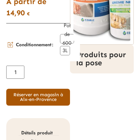
À partir de
14,90
€
Pot
de
600
Conditionnement
3L
ml
Produits pour
la pose
Réserver en magasin à
Aix-en-Provence
Détails produit