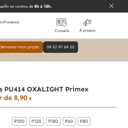
ueillir en continu de
8h à 15h.
en-Provence
À propos
Conseils
Démarrer mon projet
09 52 97 69 20
fs PU414 OXALIGHT Primex
ir de
8,90
€
P100
P120
P180
P60
P80