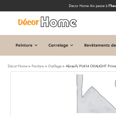
Decor Home Aix passe à
l'he
Peinture
Carrelage
Revêtements de
Décor'Home
>
Peinture
>
Outillage
> Abrasifs PU414 OXALIGHT Prim