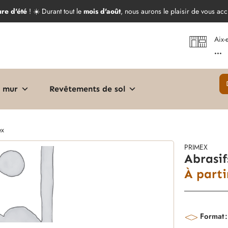
ure d'été
! ☀️ Durant tout le
mois d'août
, nous aurons le plaisir de vous acc
Aix-
...
 mur
Revêtements de sol
ex
PRIMEX
Abrasi
À part
Format