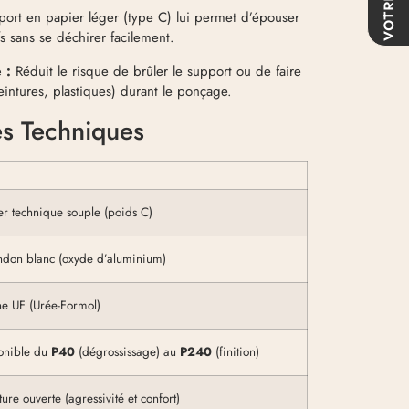
ort en papier léger (type C) lui permet d’épouser
efs sans se déchirer facilement.
 :
Réduit le risque de brûler le support ou de faire
peintures, plastiques) durant le ponçage.
es Techniques
er technique souple (poids C)
ndon blanc (oxyde d’aluminium)
ne UF (Urée-Formol)
onible du
P40
(dégrossissage) au
P240
(finition)
ture ouverte (agressivité et confort)