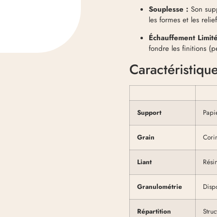
Souplesse :
Son supp
les formes et les reli
Échauffement Limité
fondre les finitions (
Caractéristiqu
Support
Papi
Grain
Cori
Liant
Rési
Granulométrie
Disp
Répartition
Struc