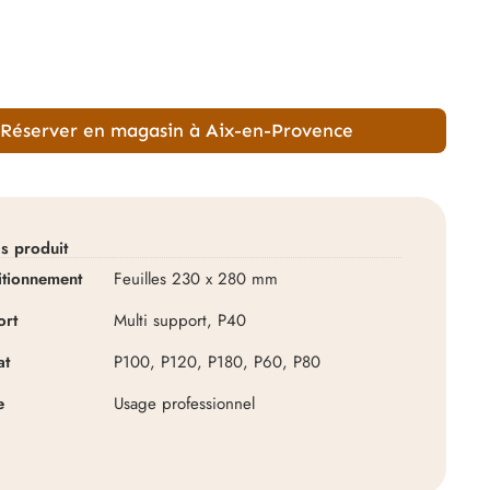
Réserver en magasin à Aix-en-Provence
ls produit
itionnement
Feuilles 230 x 280 mm
ort
Multi support, P40
at
P100, P120, P180, P60, P80
e
Usage professionnel
TOUPRET EC3 – Enduit colle p
poudre (intérieur, application 