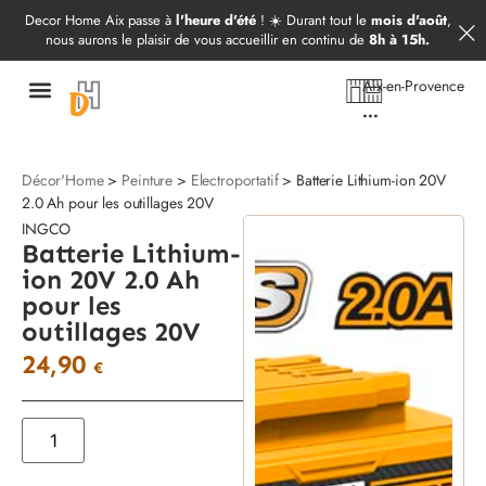
Démarrer mon projet
09 52 97 69 20
Decor Home Aix passe à
l'heure d'été
! ☀️ Durant tout le
mois d'août
,
nous aurons le plaisir de vous accueillir en continu de
8h à 15h.
Aix-en-Provence
...
Décor'Home
>
Peinture
>
Electroportatif
> Batterie Lithium-ion 20V
2.0 Ah pour les outillages 20V
INGCO
Batterie Lithium-
ion 20V 2.0 Ah
pour les
outillages 20V
24,90
€