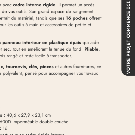
COMMENCE ICI
e
avec
cadre interne rigide
, il permet un accès
le de vos outils. Son grand espace de rangement
retrait du matériel, tandis que ses
16 poches
offrent
ur les outils à main et accessoires de petite et
un
panneau intérieur en plastique épais
qui aide
VOTRE PROJET
et sec, tout en améliorant la tenue du fond.
Pliable
,
is rangé et reste facile à transporter.
x, tournevis, clés, pinces
et autres fournitures, ce
ire polyvalent, pensé pour accompagner vos travaux
7
s :
40,6 x 27,9 x 23,1 cm
 600D imperméable double couche
:
16
verture avec cadre rigide interne