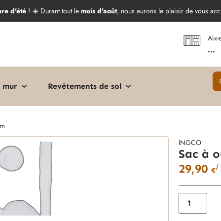
ure d'été
! ☀️ Durant tout le
mois d'août
, nous aurons le plaisir de vous acc
Aix-
...
 mur
Revêtements de sol
cm
INGCO
Sac à o
29,90
/
€