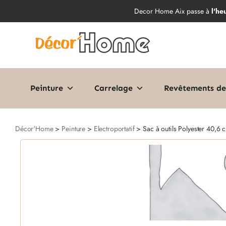
Decor Home Aix passe à
l'he
Peinture
Carrelage
Revêtements de
Décor'Home
>
Peinture
>
Electroportatif
> Sac à outils Polyester 40,6 