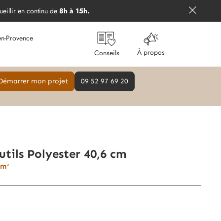
ueillir en continu de
8h à 15h.
en-Provence
À propos
Conseils
Démarrer mon projet
09 52 97 69 20
utils Polyester 40,6 cm
 m²