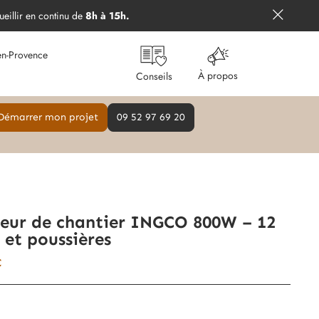
ueillir en continu de
8h à 15h.
en-Provence
À propos
Conseils
Démarrer mon projet
09 52 97 69 20
teur de chantier INGCO 800W – 12
 et poussières
€