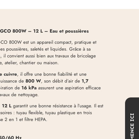
INGCO 800W – 12 L – Eau et poussières
NGCO 800W est un appareil compact, pratique et
es poussières, saletés et liquides. Grâce à sa
s
, il convient aussi bien aux travaux de bricolage
, atelier, chantier ou maison.
e cuivre
, il offre une bonne fiabilité et une
puissance de
800 W
, son débit d’air de
1,7
piration de
16 kPa
assurent une aspiration efficace
ravaux de nettoyage.
e 12 L
garantit une bonne résistance à l’usage. Il est
oires : tuyau flexible, tuyau plastique en trois
COMMENCE ICI
se 2 en 1 et filtre HEPA.
 50/60 Hz