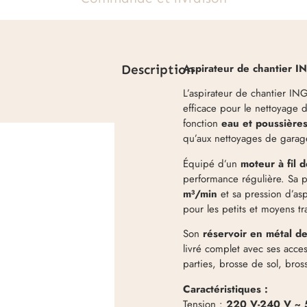
Aspirateur de chantier 
Description
L’aspirateur de chantier I
efficace pour le nettoyage d
fonction
eau et poussière
qu’aux nettoyages de garage
Équipé d’un
moteur à fil d
performance régulière. Sa 
m³/min
et sa pression d’as
pour les petits et moyens t
Son
réservoir en métal d
livré complet avec ses access
parties, brosse de sol, bros
Caractéristiques :
Tension :
220 V-240 V ~