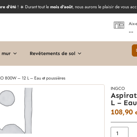
ure d'été
! ☀️ Durant tout le
mois d'août
, nous aurons le plaisir de vous acc
Aix-
...
 mur
Revêtements de sol
CO 800W – 12 L – Eau et poussières
INGCO
Aspira
L – Eau
108,90