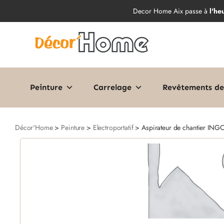
Decor Home Aix passe à
l'he
Peinture
Carrelage
Revêtements de
Décor'Home
>
Peinture
>
Electroportatif
> Aspirateur de chantier ING