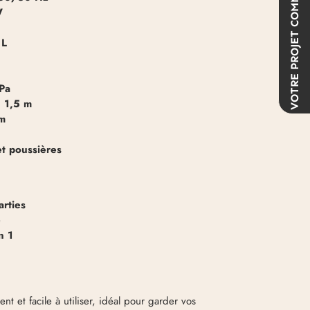
W
VOTRE PROJET
 L
Pa
:
1,5 m
m
et poussières
arties
e
n 1
ent et facile à utiliser, idéal pour garder vos