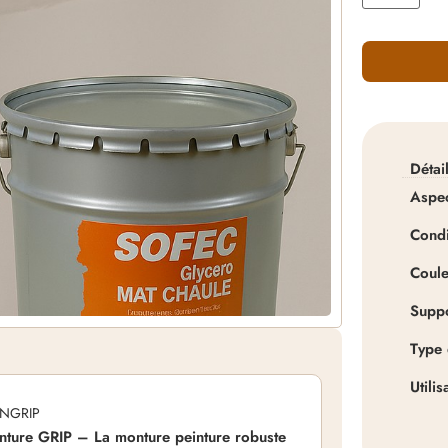
Détai
Aspe
Cond
Coule
Supp
Type 
Utilis
NGRIP
ture GRIP – La monture peinture robuste