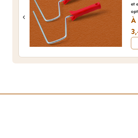
et 
opt
À
3