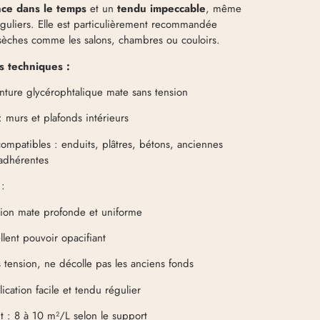
nce dans le temps
et un
tendu impeccable
, même
réguliers. Elle est particulièrement recommandée
sèches comme les salons, chambres ou couloirs.
s techniques :
nture glycérophtalique mate sans tension
 : murs et plafonds intérieurs
ompatibles : enduits, plâtres, bétons, anciennes
adhérentes
 :
tion mate profonde et uniforme
llent pouvoir opacifiant
 tension, ne décolle pas les anciens fonds
ication facile et tendu régulier
: 8 à 10 m²/L selon le support