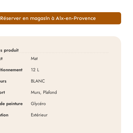
Réserver en magasin à Aix-en-Provence
ls produit
ct
Mat
itionnement
12 L
urs
BLANC
ort
Murs, Plafond
de peinture
Glycéro
ation
Extérieur
MICROLINEPRO
Microline PRO – Manchon micr