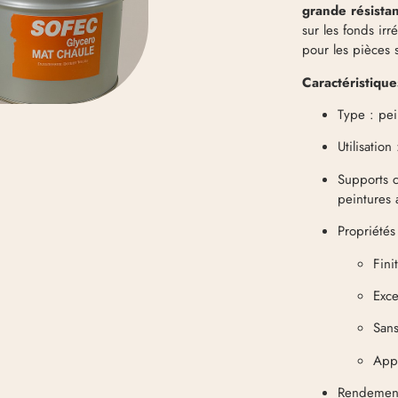
grande résista
sur les fonds ir
pour les pièces 
Caractéristique
Type : pei
Utilisation
Supports c
peintures 
Propriétés
Fini
Exce
Sans
Appl
Rendement 