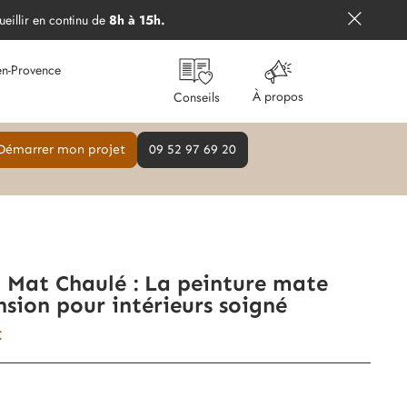
ueillir en continu de
8h à 15h.
en-Provence
À propos
Conseils
Démarrer mon projet
09 52 97 69 20
 Mat Chaulé : La peinture mate
nsion pour intérieurs soigné
€