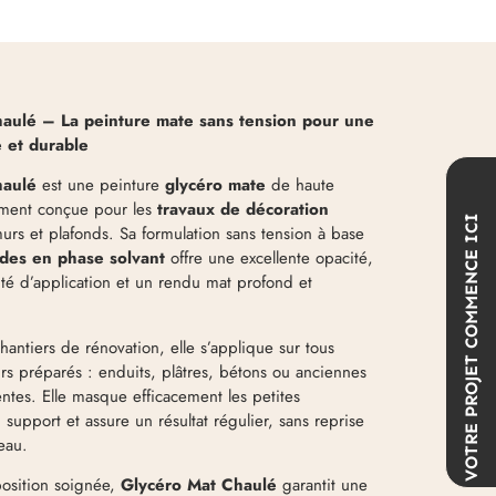
aulé – La peinture mate sans tension pour une
e et durable
haulé
est une peinture
glycéro mate
de haute
ement conçue pour les
travaux de décoration
COMMENCE ICI
urs et plafonds. Sa formulation sans tension à base
ydes en phase solvant
offre une excellente opacité,
ité d’application et un rendu mat profond et
hantiers de rénovation, elle s’applique sur tous
VOTRE PROJET
urs préparés : enduits, plâtres, bétons ou anciennes
ntes. Elle masque efficacement les petites
support et assure un résultat régulier, sans reprise
eau.
osition soignée,
Glycéro Mat Chaulé
garantit une