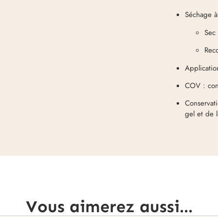
Séchage à
Sec 
Rec
Applicatio
COV : con
Conservati
gel et de 
Vous aimerez aussi...