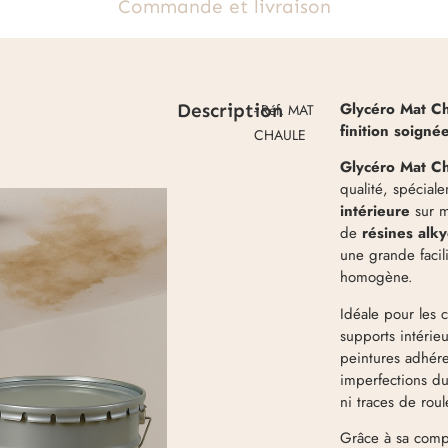
Commande et livraison
Glycéro Mat Ch
Description
- Réf. MAT
finition soigné
CHAULE
Glycéro Mat C
qualité, spécial
intérieure
sur m
de
résines alk
une grande facil
homogène.
Idéale pour les c
supports intérie
peintures adhére
imperfections du 
ni traces de roul
Grâce à sa comp