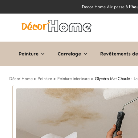
Decor Home Aix passe à
l'he
Peinture
Carrelage
Revêtements de
Décor'Home
>
Peinture
>
Peinture interieure
> Glycéro Mat Chaulé : La 