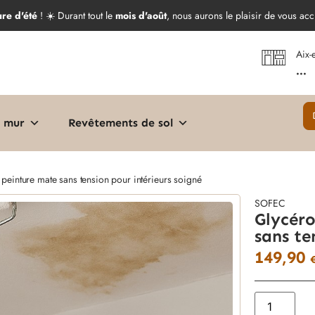
ure d'été
! ☀️ Durant tout le
mois d'août
, nous aurons le plaisir de vous acc
Aix-
...
 mur
Revêtements de sol
peinture mate sans tension pour intérieurs soigné
SOFEC
Glycéro
sans te
149,90