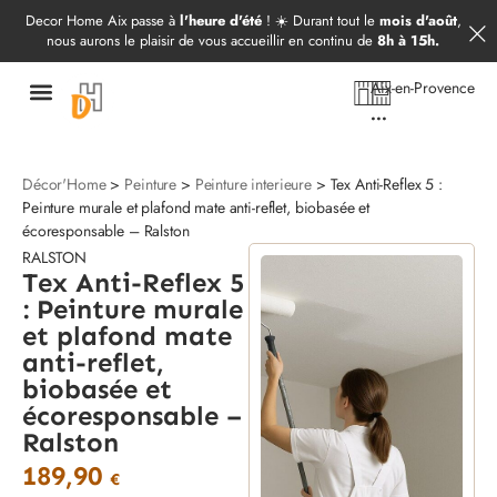
Démarrer mon projet
09 52 97 69 20
Decor Home Aix passe à
l'heure d'été
! ☀️ Durant tout le
mois d'août
,
nous aurons le plaisir de vous accueillir en continu de
8h à 15h.
Aix-en-Provence
...
Décor'Home
>
Peinture
>
Peinture interieure
> Tex Anti-Reflex 5 :
Peinture murale et plafond mate anti-reflet, biobasée et
écoresponsable – Ralston
RALSTON
Tex Anti-Reflex 5
: Peinture murale
et plafond mate
anti-reflet,
biobasée et
écoresponsable –
Ralston
189,90
€