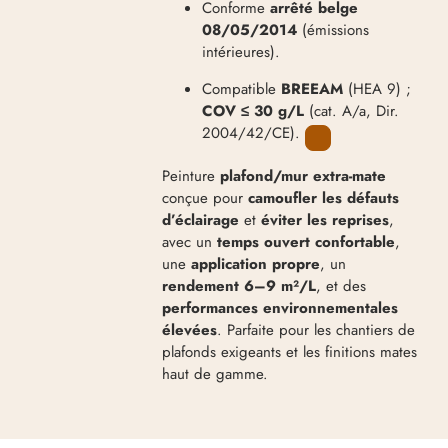
Conforme
arrêté belge
08/05/2014
(émissions
intérieures).
Compatible
BREEAM
(HEA 9) ;
COV ≤ 30 g/L
(cat. A/a, Dir.
2004/42/CE).
Peinture
plafond/mur extra-mate
conçue pour
camoufler les défauts
d’éclairage
et
éviter les reprises
,
avec un
temps ouvert confortable
,
une
application propre
, un
rendement 6–9 m²/L
, et des
performances environnementales
élevées
. Parfaite pour les chantiers de
plafonds exigeants et les finitions mates
haut de gamme.