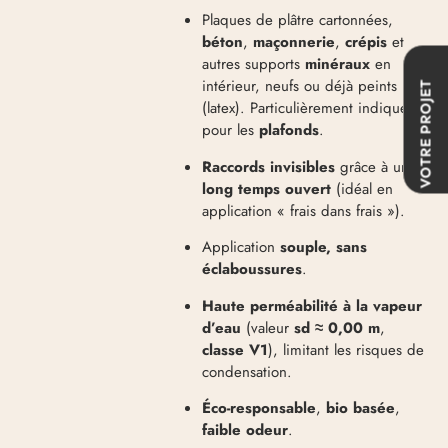
Plaques de plâtre cartonnées,
béton
,
maçonnerie
,
crépis
et
autres supports
minéraux
en
intérieur, neufs ou déjà peints
VOTRE PROJET
(latex). Particulièrement indiquée
pour les
plafonds
.
Raccords invisibles
grâce à un
long temps ouvert
(idéal en
application « frais dans frais »).
Application
souple, sans
éclaboussures
.
Haute perméabilité à la vapeur
d’eau
(valeur
sd ≈ 0,00 m
,
classe V1
), limitant les risques de
condensation.
Éco-responsable
,
bio basée
,
faible odeur
.