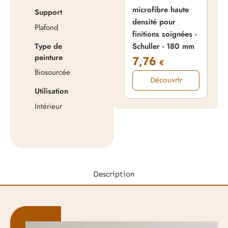
microfibre haute
mic
Support
densité pour
den
Plafond
finitions soignées -
fin
Type de
Schuller - 180 mm
Sch
peinture
7,76
1
€
Biosourcée
Découvrir
Utilisation
Intérieur
Description