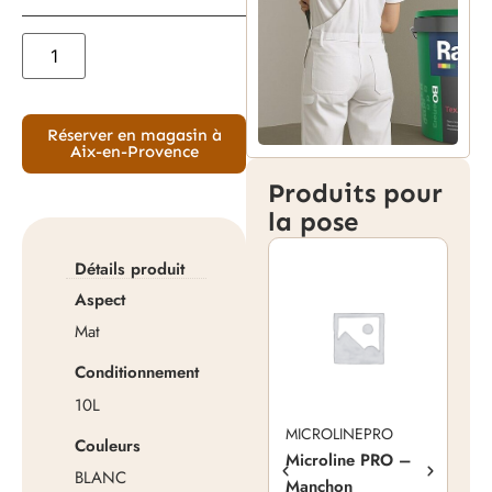
Réserver en magasin à
Aix-en-Provence
Produits pour
la pose
Détails produit
Aspect
Mat
Conditionnement
10L
MICROLINEPRO
MI
Couleurs
Microline PRO –
Mic
BLANC
Manchon
Ma