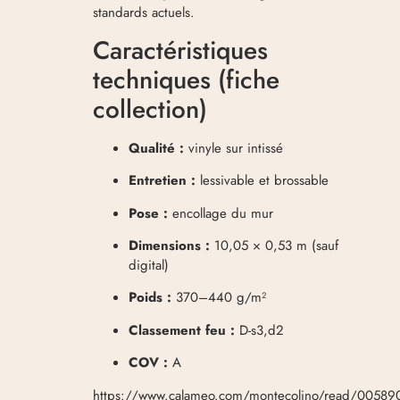
standards actuels.
Caractéristiques
techniques (fiche
collection)
Qualité :
vinyle sur intissé
Entretien :
lessivable et brossable
Pose :
encollage du mur
Dimensions :
10,05 × 0,53 m (sauf
digital)
Poids :
370–440 g/m²
Classement feu :
D-s3,d2
COV :
A
https://www.calameo.com/montecolino/read/0058