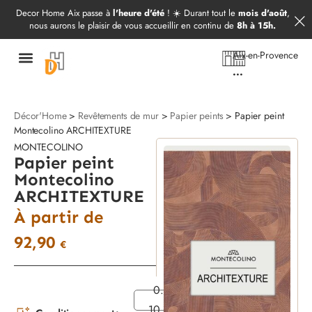
Démarrer mon projet
09 52 97 69 20
Decor Home Aix passe à
l'heure d'été
! ☀️ Durant tout le
mois d'août
,
nous aurons le plaisir de vous accueillir en continu de
8h à 15h.
Aix-en-Provence
...
Décor'Home
>
Revêtements de mur
>
Papier peints
> Papier peint
Montecolino ARCHITEXTURE
MONTECOLINO
Papier peint
Montecolino
ARCHITEXTURE
À partir de
92,90
€
0.53 x
10.05 m