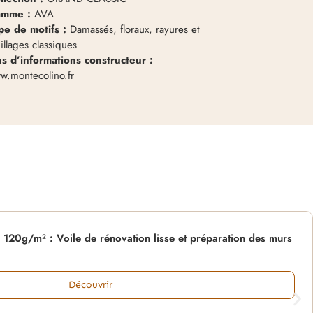
mme :
AVA
pe de motifs :
Damassés, floraux, rayures et
illages classiques
us d’informations constructeur :
w.montecolino.fr
0g/m² : Voile de rénovation lisse et préparation des murs
Découvrir