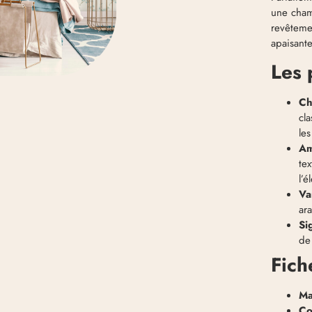
une cham
revêteme
apaisant
Les 
Ch
cla
le
Am
te
l’é
Va
ar
Si
de
Fich
Ma
Co