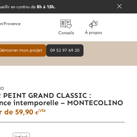
ueillir en continu de
8h à 15h.
en-Provence
À propos
Conseils
Démarrer mon projet
09 52 97 69 20
NO
 PEINT GRAND CLASSIC :
ance intemporelle – MONTECOLINO
ir de
59,90
/rlx
€