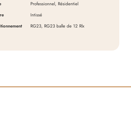
e
Professionnel, Résidentiel
64,90
€
re
Intissé
Découvrir
itionnement
RG23, RG23 balle de 12 Rlx