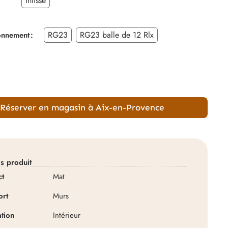
Intissé
RG23
RG23 balle de 12 Rlx
onnement
Réserver en magasin à Aix-en-Provence
ls produit
ct
Mat
ort
Murs
Papier peint Montecolino Coll
ation
Intérieur
– Action antimicrobienne radi