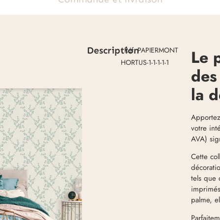
Description
- Réf. PAPIERMONT
Le 
HORTUS-1-1-1-1-1
des
la 
Apportez
votre in
AVA) si
Cette col
décoratio
tels que
imprimés 
palme, el
Parfaite