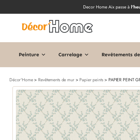
Decor Home Aix passe à
l'he
Peinture
Carrelage
Revêtements de
Décor'Home
>
Revêtements de mur
>
Papier peints
> PAPIER PEINT G