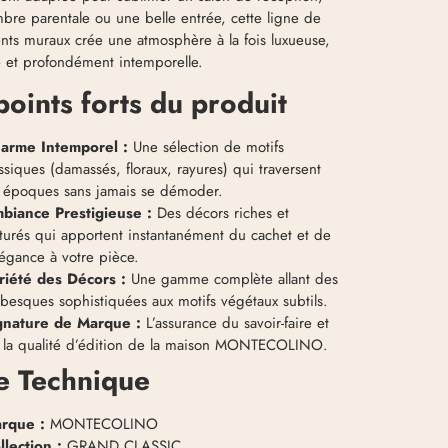
bre parentale ou une belle entrée, cette ligne de
nts muraux crée une atmosphère à la fois luxueuse,
e et profondément intemporelle.
points forts du produit
arme Intemporel :
Une sélection de motifs
ssiques (damassés, floraux, rayures) qui traversent
s époques sans jamais se démoder.
biance Prestigieuse :
Des décors riches et
xturés qui apportent instantanément du cachet et de
légance à votre pièce.
riété des Décors :
Une gamme complète allant des
abesques sophistiquées aux motifs végétaux subtils.
gnature de Marque :
L’assurance du savoir-faire et
 la qualité d’édition de la maison MONTECOLINO.
e Technique
rque :
MONTECOLINO
llection :
GRAND CLASSIC