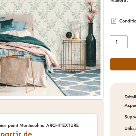
Matière
Conditi
Détai
Aspe
Supp
pier peint Montecolino ARCHITEXTURE
Utilis
 partir de