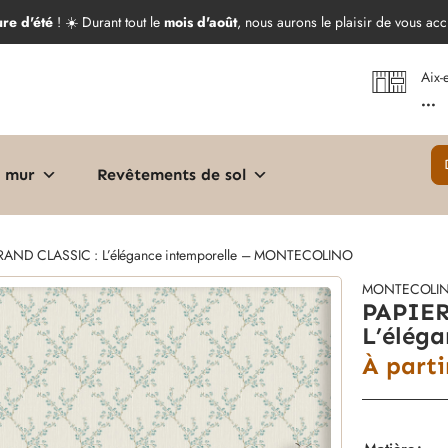
ure d'été
! ☀️ Durant tout le
mois d'août
, nous aurons le plaisir de vous acc
Aix-
...
 mur
Revêtements de sol
RAND CLASSIC : L’élégance intemporelle – MONTECOLINO
MONTECOLI
PAPIER
L’élég
À part