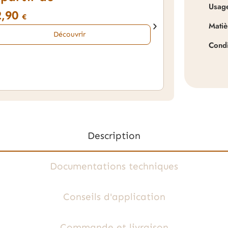
Usag
2,90
€
Matiè
Découvrir
Cond
Description
Documentations techniques
Conseils d'application
Commande et livraison