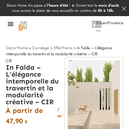
Démarrer mon projet
09 52 97 69 20
Decor Home Aix passe à
l'heure d'été
! ☀️ Durant tout le
mois d'août
,
nous aurons le plaisir de vous accueillir en continu de
8h à 15h.
Aix-en-Provence
...
Décor'Home
>
Carrelage
>
Effet Pierre
> In Falda – L’élégance
intemporelle du travertin et la modularité créative – CIR
CIR
In Falda –
L’élégance
intemporelle du
travertin et la
modularité
créative – CIR
À partir de
/
m²
47,90
€