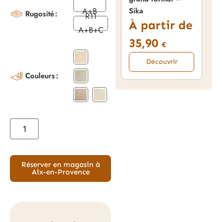
pou
A+B
Sika
Rugosité
Hyd
R11
À partir de
3
A+B+C
35,90
€
Découvrir
Couleurs
Réserver en magasin à
Aix-en-Provence