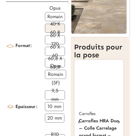
Opus
Romain
40 X
(4F)
60,8
60 X
120
Format
Produits pour
60 X
la pose
60
60,8 X
Opus
60,8
Romain
(5F)
9,5
mm
10 mm
Epaisseur
Carroflex
20 mm
Carroflex HRA Duo
NA
– Colle Carrelage
Nan
R10
grand format –