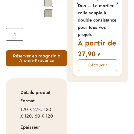
NA
Duo – Le mortier-
Nan
colle souple à
pou
double consistance
Hyd
pour tous vos
3
projets
À partir de
27,90
€
Réserver en magasin à
Aix-en-Provence
Découvrir
Détails produit
Format
120 X 278, 120
X 120, 60 X 120
Epaisseur