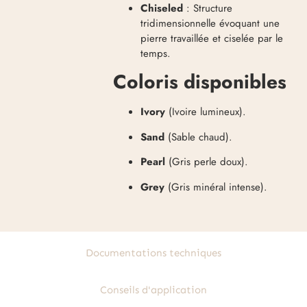
Chiseled
: Structure
tridimensionnelle évoquant une
pierre travaillée et ciselée par le
temps
.
Coloris disponibles
Ivory
(Ivoire lumineux)
.
Sand
(Sable chaud)
.
Pearl
(Gris perle doux)
.
Grey
(Gris minéral intense)
.
Documentations techniques
Conseils d'application