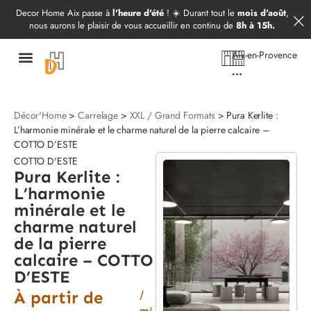
Démarrer mon projet
09 52 97 69 20
Decor Home Aix passe à
l'heure d'été
! ☀️ Durant tout le
mois d'août
,
nous aurons le plaisir de vous accueillir en continu de
8h à 15h.
Aix-en-Provence
...
Décor'Home
>
Carrelage
>
XXL / Grand Formats
> Pura Kerlite :
L’harmonie minérale et le charme naturel de la pierre calcaire –
COTTO D’ESTE
COTTO D'ESTE
Pura Kerlite :
L’harmonie
minérale et le
charme naturel
de la pierre
calcaire – COTTO
D’ESTE
À partir de
/