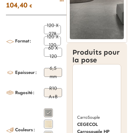
m²
104,40
€
120 X
278
120 X
Format
120
60 X
Produits pour
120
la pose
6,5
Epaisseur
mm
R10
Rugosité
A+B
CarroSouple
CEGECOL
Couleurs
Carrosouple HP