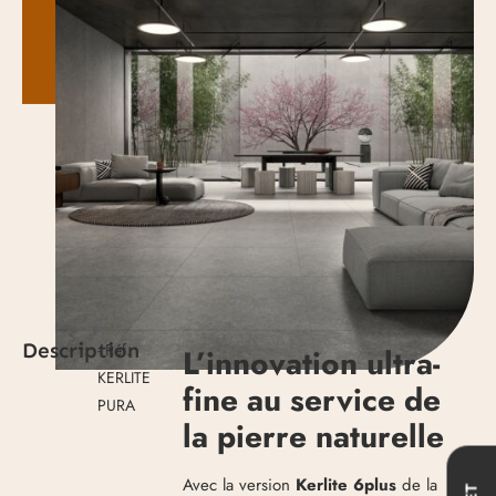
Description
- Réf.
L’innovation ultra-
KERLITE
fine au service de
PURA
la pierre naturelle
Avec la version
Kerlite 6plus
de la