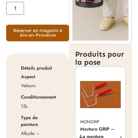
Réserver en magasin à
Aix-en-Provence
Produits pour
la pose
Détails produit
Aspect
Velours
Conditionnement
15L
Type de
MONGRIP
MI
peinture
Monture GRIP –
Mic
Alkyde –
La monture
Ma