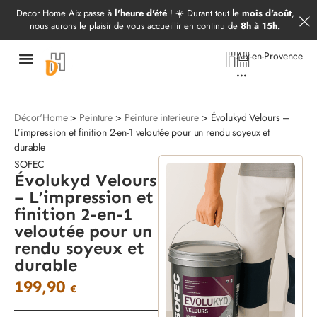
Démarrer mon projet
09 52 97 69 20
Decor Home Aix passe à
l'heure d'été
! ☀️ Durant tout le
mois d'août
,
nous aurons le plaisir de vous accueillir en continu de
8h à 15h.
Aix-en-Provence
...
Décor'Home
>
Peinture
>
Peinture interieure
> Évolukyd Velours –
L’impression et finition 2-en-1 veloutée pour un rendu soyeux et
durable
SOFEC
Évolukyd Velours
– L’impression et
finition 2-en-1
veloutée pour un
rendu soyeux et
durable
199,90
€