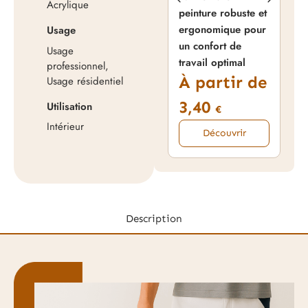
Acrylique
peinture robuste et
mic
ergonomique pour
den
Usage
un confort de
fin
Usage
travail optimal
– S
professionnel,
À partir de
À 
Usage résidentiel
3,40
1
Utilisation
€
Intérieur
Découvrir
Description