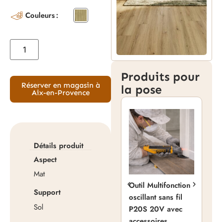
Couleurs
Produits pour
Réserver en magasin à
la pose
Aix-en-Provence
Détails produit
Aspect
Mat
Outil Multifonction
SA
Support
oscillant sans fil
Sam
Sol
P20S 20V avec
Pro
accessoires
Shu