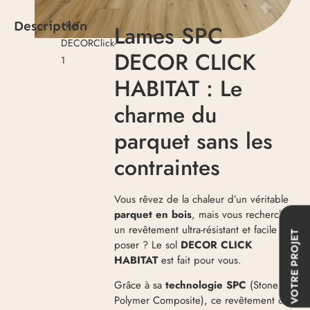
Description
- Réf.
Lames SPC
DECORClick-
DECOR CLICK
1
HABITAT : Le
charme du
parquet sans les
contraintes
Vous rêvez de la chaleur d’un véritable
parquet en bois
, mais vous recherchez
un revêtement ultra-résistant et facile à
VOTRE PROJET
poser ? Le sol
DECOR CLICK
HABITAT
est fait pour vous.
Grâce à sa
technologie SPC
(Stone
Polymer Composite), ce revêtement de