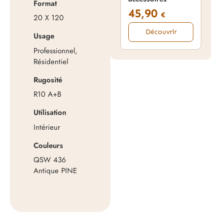
Format
45,90
1
€
20 X 120
Découvrir
Usage
Professionnel,
Résidentiel
Rugosité
R10 A+B
Utilisation
Intérieur
Couleurs
QSW 436
Antique PINE