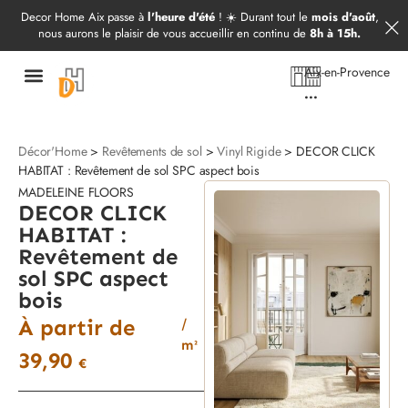
Démarrer mon projet
09 52 97 69 20
Decor Home Aix passe à
l'heure d'été
! ☀️ Durant tout le
mois d'août
,
nous aurons le plaisir de vous accueillir en continu de
8h à 15h.
Aix-en-Provence
...
Décor'Home
>
Revêtements de sol
>
Vinyl Rigide
> DECOR CLICK
HABITAT : Revêtement de sol SPC aspect bois
MADELEINE FLOORS
DECOR CLICK
HABITAT :
Revêtement de
sol SPC aspect
bois
À partir de
/
m²
39,90
€