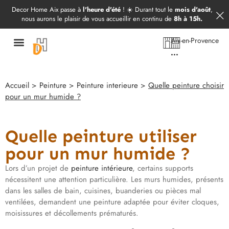
Démarrer mon projet
09 52 97 69 20
Decor Home Aix passe à
l'heure d'été
! ☀️ Durant tout le
mois d'août
,
nous aurons le plaisir de vous accueillir en continu de
8h à 15h.
Aix-en-Provence
...
Accueil
>
Peinture
>
Peinture interieure
>
Quelle peinture choisir
pour un mur humide ?
Quelle peinture utiliser
pour un mur humide ?
Lors d’un projet de
peinture intérieure
, certains supports
nécessitent une attention particulière. Les murs humides, présents
dans les salles de bain, cuisines, buanderies ou pièces mal
ventilées, demandent une peinture adaptée pour éviter cloques,
moisissures et décollements prématurés.