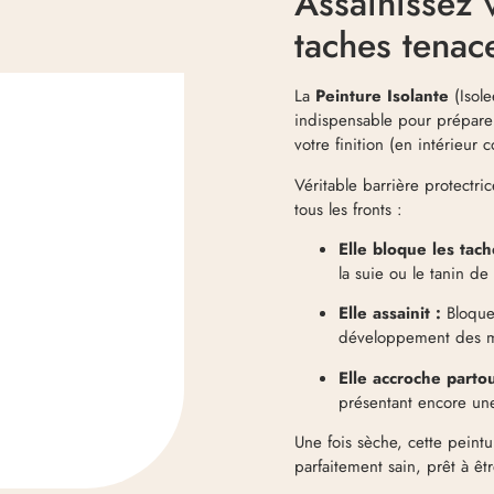
Assainissez 
taches tenac
La
Peinture Isolante
(Isole
indispensable pour préparer 
votre finition (en intérieur
Véritable barrière protectri
tous les fronts :
Elle bloque les tach
la suie ou le tanin de
Elle assainit :
Bloque 
développement des m
Elle accroche partou
présentant encore une
Une fois sèche, cette peintu
parfaitement sain, prêt à êt