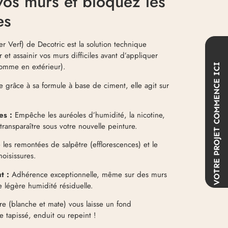
vos murs et bloquez les
es
er Verf) de Decotric est la solution technique
et assainir vos murs difficiles avant d’appliquer
 comme en extérieur).
COMMENCE ICI
ce grâce à sa formule à base de ciment, elle agit sur
es :
Empêche les auréoles d’humidité, la nicotine,
 transparaître sous votre nouvelle peinture.
VOTRE PROJET
les remontées de salpêtre (efflorescences) et le
oisissures.
t :
Adhérence exceptionnelle, même sur des murs
 légère humidité résiduelle.
re (blanche et mate) vous laisse un fond
re tapissé, enduit ou repeint !