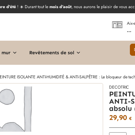
ure d'été
! ☀️ Durant tout le
mois d'août
, nous aurons le plaisir de vous acc
Aix-
...
 mur
Revêtements de sol
EINTURE ISOLANTE ANTI-HUMIDITÉ & ANTI-SALPÊTRE : Le bloqueur de tach
DECOTRIC
PEINT
ANTI-S
absolu
29,90
€