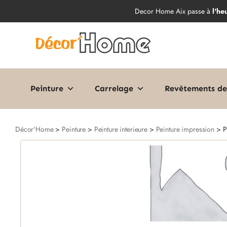
Decor Home Aix passe à
l'he
Peinture
Carrelage
Revêtements de
Décor'Home
>
Peinture
>
Peinture interieure
>
Peinture impression
> P