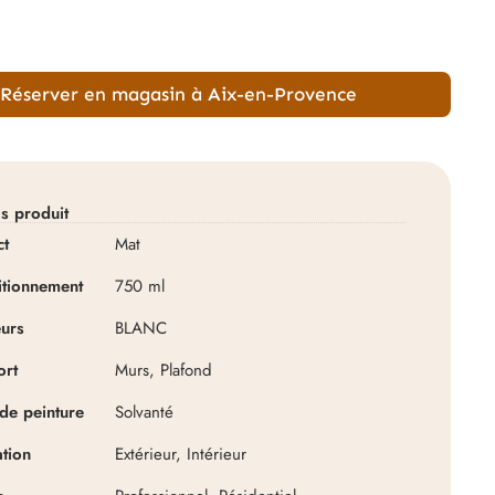
Réserver en magasin à Aix-en-Provence
ls produit
ct
Mat
itionnement
750 ml
urs
BLANC
ort
Murs, Plafond
de peinture
Solvanté
ation
Extérieur, Intérieur