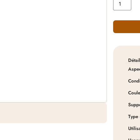
Détai
Aspe
Cond
Coule
Supp
Type 
Utilis