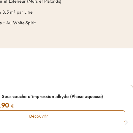
r et Extérieur (Murs et Plafonds)
 3,5 m² par Litre
s :
Au White-Spirit
ous-couche d’impression alkyde (Phase aqueuse)
,90
€
Découvrir