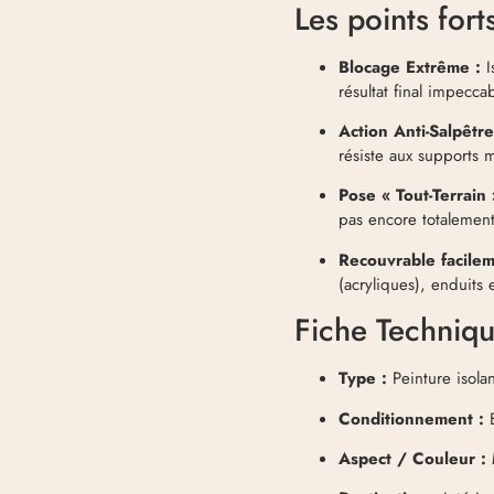
Les points fort
Blocage Extrême :
I
résultat final impeccab
Action Anti-Salpêtre
résiste aux supports m
Pose « Tout-Terrain 
pas encore totalemen
Recouvrable facilem
(acryliques), enduits 
Fiche Techniq
Type :
Peinture isola
Conditionnement :
B
Aspect / Couleur :