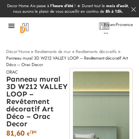
Démarrer mon projet
09 52 97 69 20
Decor Home Aix passe à
l'heure d'été
! ☀️ Durant tout le
mois d'août
,
nous aurons le plaisir de vous accueillir en continu de
8h à 15h.
Aix-en-Provence
...
Décor'Home
>
Revêtements de mur
>
Revêtements décoratifs
>
Panneau mural 3D W212 VALLEY LOOP – Revêtement décoratif Art
Déco – Orac Decor
ORAC
Panneau mural
3D W212 VALLEY
LOOP –
Revêtement
décoratif Art
Déco – Orac
Decor
81,60
/pc
€