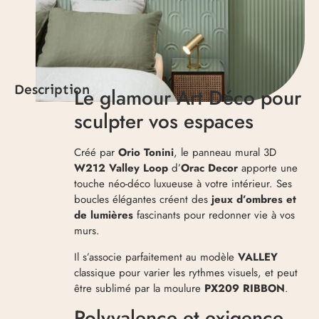
Description
Le glamour Art Déco pour
sculpter vos espaces
Créé par
Orio Tonini
, le panneau mural 3D
W212 Valley Loop
d’
Orac Decor
apporte une
touche néo-déco luxueuse à votre intérieur. Ses
boucles élégantes créent des
jeux d’ombres et
de lumières
fascinants pour redonner vie à vos
murs.
Il s’associe parfaitement au modèle
VALLEY
classique pour varier les rythmes visuels, et peut
être sublimé par la moulure
PX209 RIBBON
.
Polyvalence et exigence