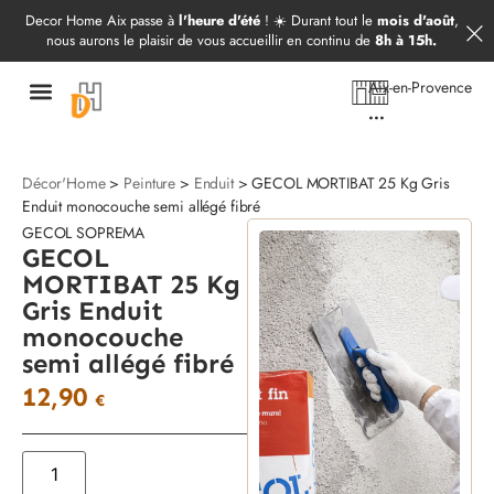
Démarrer mon projet
09 52 97 69 20
Decor Home Aix passe à
l'heure d'été
! ☀️ Durant tout le
mois d'août
,
nous aurons le plaisir de vous accueillir en continu de
8h à 15h.
Aix-en-Provence
...
Décor'Home
>
Peinture
>
Enduit
> GECOL MORTIBAT 25 Kg Gris
Enduit monocouche semi allégé fibré
GECOL SOPREMA
GECOL
MORTIBAT 25 Kg
Gris Enduit
monocouche
semi allégé fibré
12,90
€