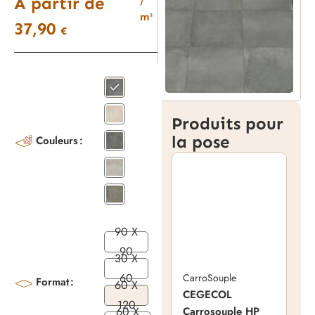
À partir de
/
m²
37,90
€
Produits pour
la pose
Couleurs
90 X
90
30 X
60
CarroSouple
Format
60 X
CEGECOL
120
60 X
Carrosouple HP