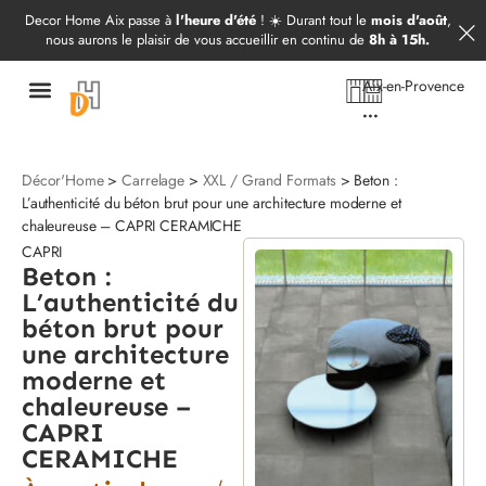
Démarrer mon projet
09 52 97 69 20
Decor Home Aix passe à
l'heure d'été
! ☀️ Durant tout le
mois d'août
,
nous aurons le plaisir de vous accueillir en continu de
8h à 15h.
Aix-en-Provence
...
Décor'Home
>
Carrelage
>
XXL / Grand Formats
> Beton :
L’authenticité du béton brut pour une architecture moderne et
chaleureuse – CAPRI CERAMICHE
CAPRI
Beton :
L’authenticité du
béton brut pour
une architecture
moderne et
chaleureuse –
CAPRI
CERAMICHE