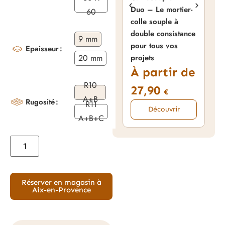
NA
Duo – Le mortier-
60
Nan
colle souple à
pou
double consistance
9 mm
Hyd
pour tous vos
Epaisseur
3
20 mm
projets
À partir de
R10
27,90
€
A+B
Rugosité
R11
Découvrir
A+B+C
Réserver en magasin à
Aix-en-Provence